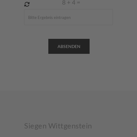
8
+
4
=
Siegen Wittgenstein