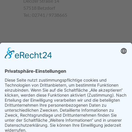
Decizer Straße 14
57518 Betzdorf
Tel.: 02741 / 9738665
TEXTILSERVICE PETRI BEI GOOGLE
MAPS