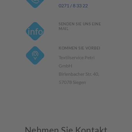
0271 / 8 33 22
SENDEN SIE UNS EINE
info@textilservice-
MAIL
petri.de
KOMMEN SIE VORBEI
Textilservice Petri
GmbH
Birlenbacher Str. 40,
57078 Siegen
Nehmen Sie Kontakt