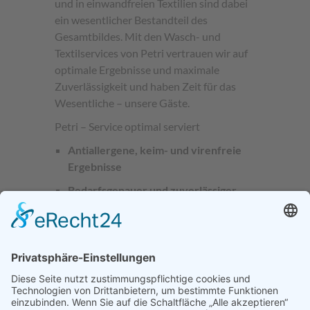
und in einwandfreien Textilien sind dabei
ein wesentlicher Bestandteil des
Gesamtbildes. Mit den Wasch- und
Textilservices von Petri vertrauen wir auf
optimale Ergebnisse und maximale
Zuverlässigkeit und haben Zeit für das
Wesentliche – unsere Gäste.
Petri – Service optimal serviert
Antiallergene, keim- und virenfreie
Ergebnisse
Bedarfsgenauer und zuverlässiger
Hol- und Bringservice
Bügel- und Mangelservices
Textile Sicherheit dank
kontinuierlicher Qualitätskontrolle
und digitaler Erfassungssysteme
im
Lohn– und Mietwäschebereich