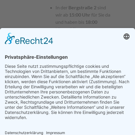
In der
Bergstraße 2
sind
wir ab
15:00 Uhr
für Sie da
und haben bis
18:00
Uhr
geöffnet.
Wir freuen uns darauf, Sie in
unseren neuen
Räumlichkeiten willkommen
zu heißen. Besuchen Sie uns
und erleben Sie Textilservice
Petri mit gewohntem Service
in modernem Ambiente.
Ihr Team von Textilservice
Petri